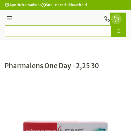
Ga naar de inhoud
Apothekersadvies
Snelle beschikbaarheid
Menu
Zoek
Product, merk, categorie...
Pharmalens One Day -2,25 30