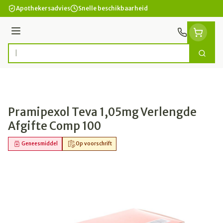
Ga naar de inhoud
Apothekersadvies
Snelle beschikbaarheid
Menu
Zoek
Product, merk, categorie...
Pramipexol Teva 1,05mg Verlengde
Afgifte Comp 100
Geneesmiddel
Op voorschrift