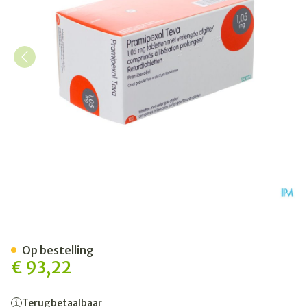
Pramipexol Teva 1,05mg Ve
Op bestelling
€ 93,22
Terugbetaalbaar