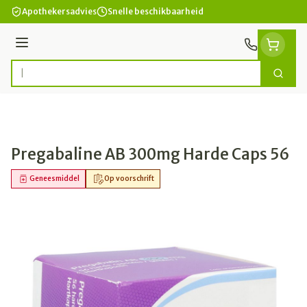
Ga naar de inhoud
Apothekersadvies
Snelle beschikbaarheid
Menu
Zoek
Product, merk, categorie...
Pregabaline AB 300mg Harde Caps 56
Geneesmiddel
Op voorschrift