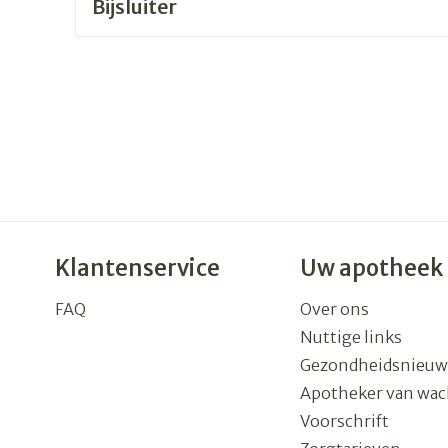
Bijsluiter
rging
Supplementen
Insectenw
n
Mondmaskers
middelen
nissen
 -
uid
id
Klantenservice
Uw apotheek
FAQ
Over ons
Nuttige links
Zelfbruiner
Scheren
Gezondheidsnieuw
Apotheker van wac
Voorschrift