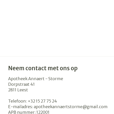
Haar
Gezichtsverzo
Pillendozen e
accessoires
Pigmentstoor
Gevoelige huid
geïrriteerde h
Gemengde hu
Doffe huid
Toon meer
Neem contact met ons op
Apotheek Annaert - Storme
Dorpstraat 41
Snurken
2811
Leest
Telefoon:
+32 15 27 75 24
E-mailadres:
apotheekannaertstorme@
gmail.com
APB nummer:
122001