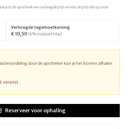
rapie
Toon meer
l je in de apotheek een verlaagde prijs en niet de prijs die op onze
Diagnosetesten en
 stress
Vlooien en teken
meetapparatuur
Oren
Mond en keel
Verhoogde tegemoetkoming
€ 10,50
Alcoholtest
(6% inclusief btw)
ng
Oordopjes
Zuigtabletten
therapie -
Mond, muil of snavel
Bloeddrukmeter
ls
d
 en -druppels
Oorreiniging
Spray - oplossing
Cholesteroltest
l
zen
Oordruppels
Hartslagmeter
 Na beoordeling door de apotheker kan je het komen afhalen
n
hulpmiddelen
Toon meer
t vereist.
Ergonomie
nning en -
Zonnebescherming
Aambeien
s
Reserveer
voor ophaling
Ademhaling en zuurstof
che
Aftersun
je
Badkamer
Lippen