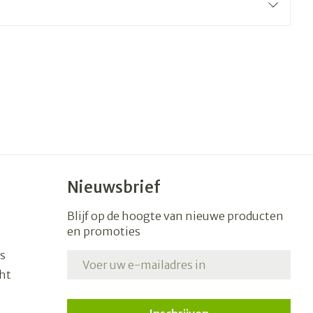
erende
Parfums en
geurproducten
Nieuwsbrief
Blijf op de hoogte van nieuwe producten
en promoties
CBD
s
E-mail adres
ht