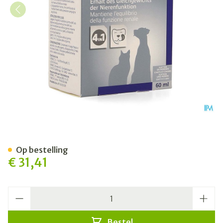
Pronefra Liq Ora 60ml
Op bestelling
€ 31,41
Aantal
Bestel