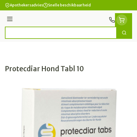
Ga naar de inhoud
Apothekersadvies
Snelle beschikbaarheid
Menu
Zoek
Product, merk, categorie...
Protecdiar Hond Tabl 10