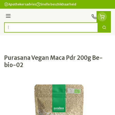
Ga naar de inhoud
Apothekersadvies
Snelle beschikbaarheid
Menu
Zoek
Product, merk, categorie...
Purasana Vegan Maca Pdr 200g Be-
bio-02