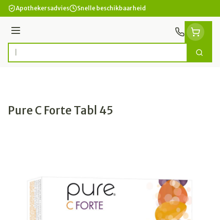
Ga naar de inhoud
Apothekersadvies
Snelle beschikbaarheid
Menu
Zoek
Product, merk, categorie...
Pure C Forte Tabl 45