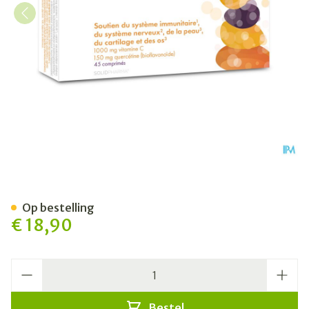
Pure C Forte Tabl 45
Op bestelling
€ 18,90
Aantal
Bestel