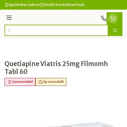
Ga naar de inhoud
Apothekersadvies
Snelle beschikbaarheid
Menu
Zoek
Product, merk, categorie...
Quetiapine Viatris 25mg Filmomh
Tabl 60
Geneesmiddel
Op voorschrift