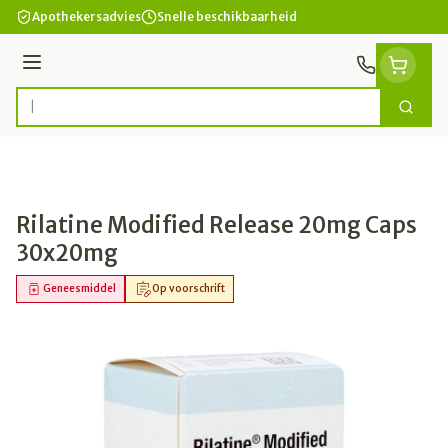
Ga naar de inhoud
Apothekersadvies
Snelle beschikbaarheid
Menu
Zoek
Product, merk, categorie...
Rilatine Modified Release 20mg Caps
30x20mg
Geneesmiddel
Op voorschrift