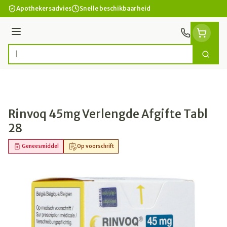
Ga naar de inhoud
Apothekersadvies
Snelle beschikbaarheid
Menu
Zoek
Product, merk, categorie...
Rinvoq 45mg Verlengde Afgifte Tabl
28
Geneesmiddel
Op voorschrift