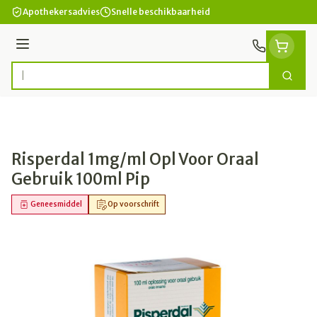
Ga naar de inhoud
Apothekersadvies
Snelle beschikbaarheid
Menu
Zoek
Product, merk, categorie...
Risperdal 1mg/ml Opl Voor Oraal
Gebruik 100ml Pip
Geneesmiddel
Op voorschrift