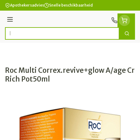
Ga naar de inhoud
Apothekersadvies
Snelle beschikbaarheid
Menu
Zoek
Product, merk, categorie...
Roc Multi Correx.revive+glow A/age Cr
Rich Pot50ml