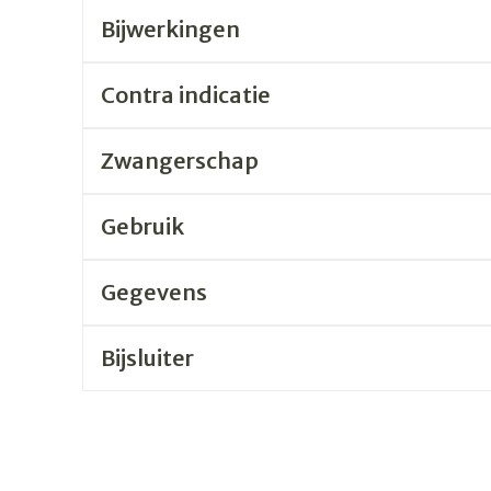
Bijwerkingen
rging
Supplementen
Insectenw
n
Mondmaskers
middelen
Contra indicatie
nissen
 -
Zwangerschap
uid
id
Gebruik
Gegevens
Bijsluiter
Zelfbruiner
Scheren