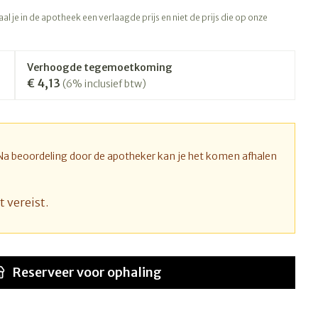
rapie
Toon meer
l je in de apotheek een verlaagde prijs en niet de prijs die op onze
Diagnosetesten en
 stress
Vlooien en teken
meetapparatuur
Oren
Mond en keel
Verhoogde tegemoetkoming
€ 4,13
Alcoholtest
(6% inclusief btw)
ng
Oordopjes
Zuigtabletten
therapie -
Mond, muil of snavel
Bloeddrukmeter
ls
d
 en -druppels
Oorreiniging
Spray - oplossing
Cholesteroltest
l
zen
Oordruppels
Hartslagmeter
 Na beoordeling door de apotheker kan je het komen afhalen
n
hulpmiddelen
Toon meer
t vereist.
Ergonomie
nning en -
Zonnebescherming
Aambeien
s
Reserveer
voor ophaling
Ademhaling en zuurstof
che
Aftersun
je
Badkamer
Lippen