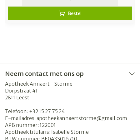
Bestel
Neem contact met ons op
Apotheek Annaert - Storme
Dorpstraat 41
2811
Leest
Telefoon:
+32 15 27 75 24
E-mailadres:
apotheekannaertstorme@
gmail.com
APB nummer:
122001
Apotheek titularis:
Isabelle Storme
BTW nummer:
BE0433016710