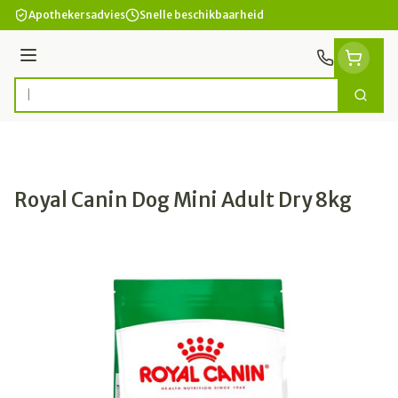
Ga naar de inhoud
Apothekersadvies
Snelle beschikbaarheid
Menu
Zoek
Product, merk, categorie...
Royal Canin Dog Mini Adult Dry 8kg