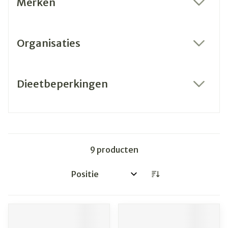
Merken
filter
Organisaties
filter
Dieetbeperkingen
filter
9
producten
Sorteer op: