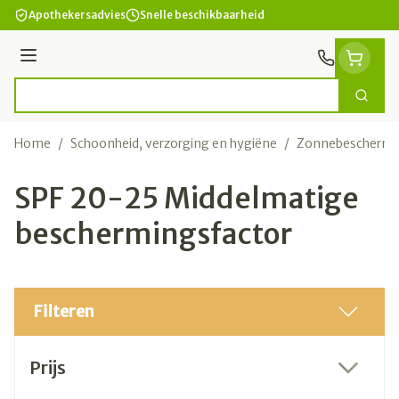
Ga naar de inhoud
Apothekersadvies
Snelle beschikbaarheid
Menu
Zoek
Product, merk, categorie...
Home
/
Schoonheid, verzorging en hygiëne
/
Zonnebeschermi
SPF 20-25 Middelmatige
beschermingsfactor
Filteren
Doorgaan naar productlijst
Prijs
filter