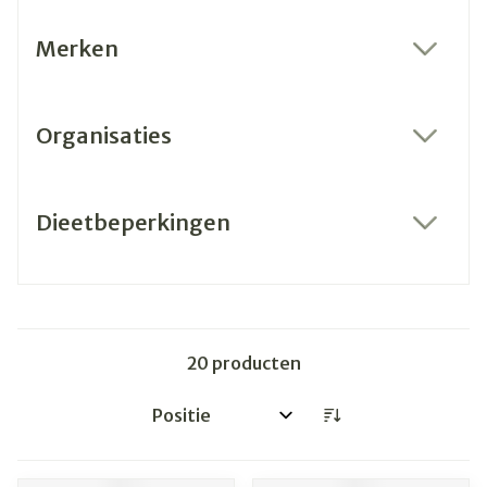
Merken
filter
Organisaties
filter
Dieetbeperkingen
filter
20
producten
Sorteer op: