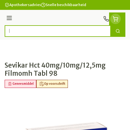
Ga naar de inhoud
Apothekersadvies
Snelle beschikbaarheid
Menu
Zoek
Product, merk, categorie...
Sevikar Hct 40mg/10mg/12,5mg
Filmomh Tabl 98
Geneesmiddel
Op voorschrift