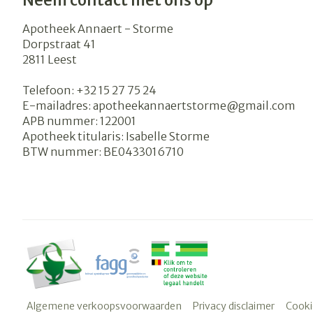
Neem contact met ons op
Apotheek Annaert - Storme
Dorpstraat 41
2811
Leest
Telefoon:
+32 15 27 75 24
E-mailadres:
apotheekannaertstorme@
gmail.com
APB nummer:
122001
Apotheek titularis:
Isabelle Storme
BTW nummer:
BE0433016710
Algemene verkoopsvoorwaarden
Privacy disclaimer
Cooki