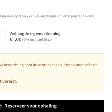
rapie
Toon meer
Diagnosetesten en
 stress
Vlooien en teken
l je in de apotheek een verlaagde prijs en niet de prijs die op onze
meetapparatuur
Oren
Mond en keel
Alcoholtest
ng
Oordopjes
Zuigtabletten
therapie -
Mond, muil of snavel
Verhoogde tegemoetkoming
Bloeddrukmeter
ls
d
 en -druppels
Oorreiniging
Spray - oplossing
€ 1,00
(6% inclusief btw)
Cholesteroltest
l
zen
Oordruppels
Hartslagmeter
n
hulpmiddelen
Toon meer
 Na beoordeling door de apotheker kan je het komen afhalen
t vereist.
Ergonomie
nning en -
Zonnebescherming
Aambeien
s
Ademhaling en zuurstof
che
Aftersun
je
Badkamer
Reserveer
voor ophaling
Lippen