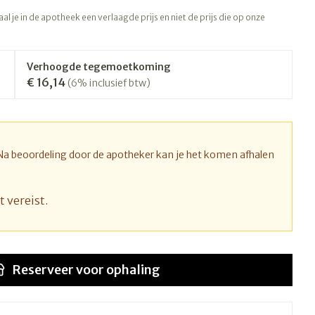
rapie
Toon meer
l je in de apotheek een verlaagde prijs en niet de prijs die op onze
Diagnosetesten en
 stress
Vlooien en teken
meetapparatuur
Oren
Mond en keel
Verhoogde tegemoetkoming
€ 16,14
Alcoholtest
(6% inclusief btw)
ng
Oordopjes
Zuigtabletten
therapie -
Mond, muil of snavel
Bloeddrukmeter
ls
d
 en -druppels
Oorreiniging
Spray - oplossing
Cholesteroltest
l
zen
Oordruppels
Hartslagmeter
 Na beoordeling door de apotheker kan je het komen afhalen
n
hulpmiddelen
Toon meer
t vereist.
Ergonomie
nning en -
Zonnebescherming
Aambeien
s
Reserveer
voor ophaling
Ademhaling en zuurstof
che
Aftersun
je
Badkamer
Lippen