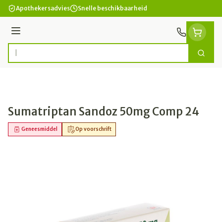
Ga naar de inhoud
Apothekersadvies
Snelle beschikbaarheid
Menu
Zoek
Product, merk, categorie...
Sumatriptan Sandoz 50mg Comp 24
Geneesmiddel
Op voorschrift