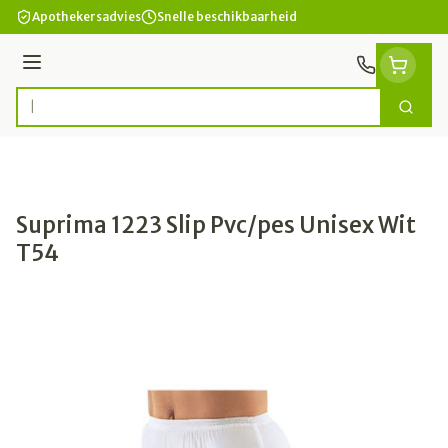
Ga naar de inhoud
Apothekersadvies
Snelle beschikbaarheid
Menu
Zoek
Product, merk, categorie...
Suprima 1223 Slip Pvc/pes Unisex Wit
T54