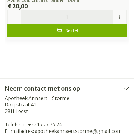
Avene Cold Cream Creme Nf 100ml
€ 20,00
Aantal
Bestel
Neem contact met ons op
Apotheek Annaert - Storme
Dorpstraat 41
2811
Leest
Telefoon:
+32 15 27 75 24
E-mailadres:
apotheekannaertstorme@
gmail.com