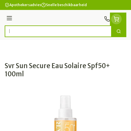
Ga naar de inhoud
Apothekersadvies
Snelle beschikbaarheid
Menu
Zoek
Product, merk, categorie...
Svr Sun Secure Eau Solaire Spf50+
100ml