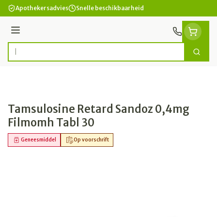
Ga naar de inhoud
Apothekersadvies
Snelle beschikbaarheid
Menu
Zoek
Product, merk, categorie...
Tamsulosine Retard Sandoz 0,4mg
Filmomh Tabl 30
Geneesmiddel
Op voorschrift