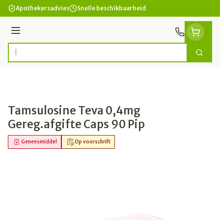
Ga naar de inhoud
Apothekersadvies
Snelle beschikbaarheid
Menu
Zoek
Product, merk, categorie...
Tamsulosine Teva 0,4mg
Gereg.afgifte Caps 90 Pip
Geneesmiddel
Op voorschrift