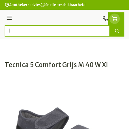
Ga naar de inhoud
Apothekersadvies
Snelle beschikbaarheid
Menu
Zoek
Product, merk, categorie...
Tecnica 5 Comfort Grijs M 40 W Xl