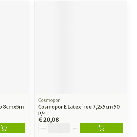
Cosmopor
mp 8cmx5m
Cosmopor E Latexfree 7,2x5cm 50
P/s
€ 20,08
Aantal