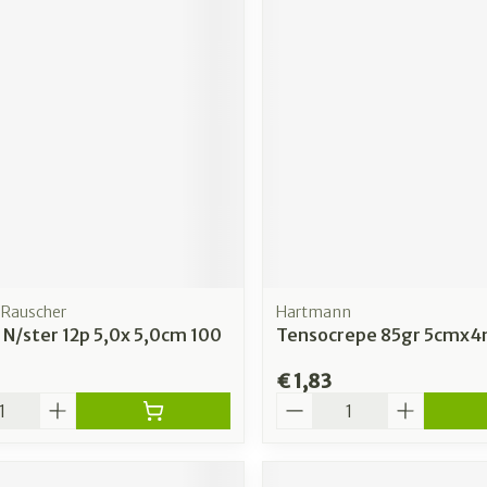
Rauscher
Hartmann
 N/ster 12p 5,0x 5,0cm 100
Tensocrepe 85gr 5cmx4m
€ 1,83
Aantal