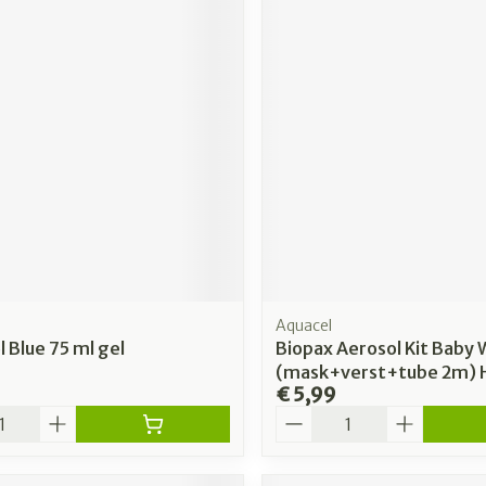
Aquacel
l Blue 75 ml gel
Biopax Aerosol Kit Baby
(mask+verst+tube 2m) 
€ 5,99
Aantal