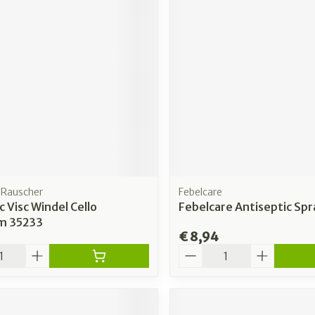
rging
Supplementen
Insectenw
n
Mondmaskers
middelen
nissen
 -
uid
id
Rauscher
Febelcare
c Visc Windel Cello
Febelcare Antiseptic Sp
m 35233
€ 8,94
Zelfbruiner
Scheren
Aantal