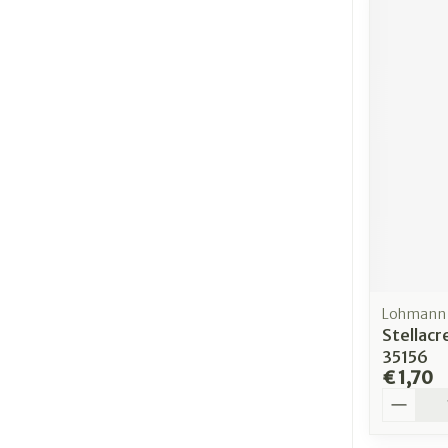
Lohmann 
Stellac
35156
€ 1,70
Aantal