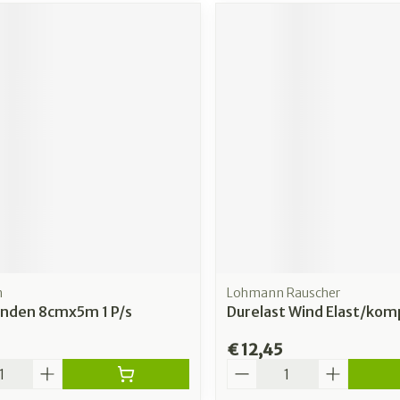
n
Lohmann Rauscher
inden 8cmx5m 1 P/s
Durelast Wind Elast/ko
€ 12,45
Aantal