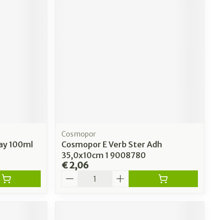
erende
Parfums en
geurproducten
Cosmopor
ray 100ml
Cosmopor E Verb Ster Adh
35,0x10cm 1 9008780
€ 2,06
CBD
Aantal