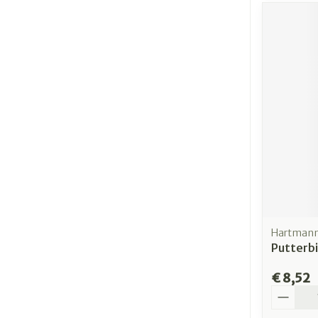
Hartman
Putterb
€ 8,52
Aantal