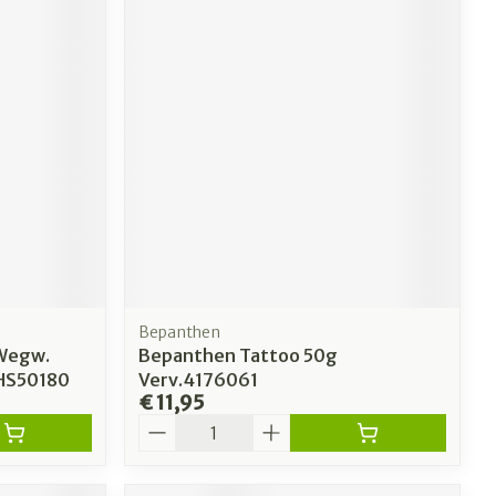
Bepanthen
 Wegw.
Bepanthen Tattoo 50g
HS50180
Verv.4176061
€ 11,95
Aantal