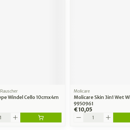
Rauscher
Molicare
repe Windel Cello 10cmx4m
Molicare Skin 3in1 Wet W
9950961
€ 10,05
Aantal