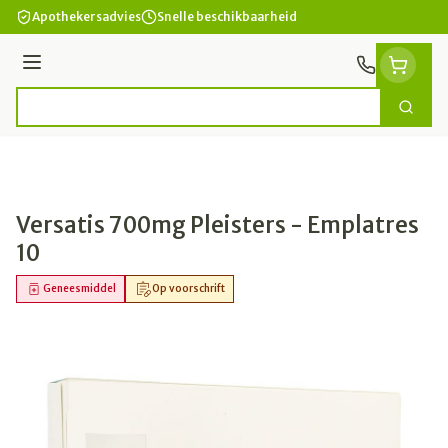
Ga naar de inhoud
Apothekersadvies
Snelle beschikbaarheid
Menu
Zoek
Product, merk, categorie...
Versatis 700mg Pleisters - Emplatres
10
Geneesmiddel
Op voorschrift