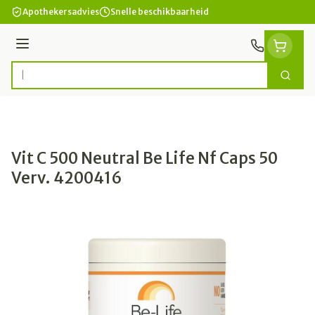
Ga naar de inhoud
Apothekersadvies
Snelle beschikbaarheid
Menu
Zoek
Product, merk, categorie...
Vit C 500 Neutral Be Life Nf Caps 50
Verv. 4200416