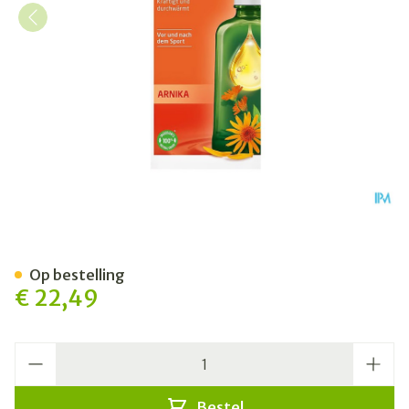
Weleda Massage Olie Arnic
Op bestelling
€ 22,49
Aantal
Bestel