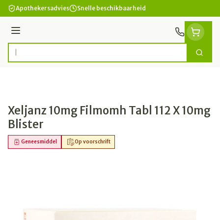
Ga naar de inhoud
Apothekersadvies
Snelle beschikbaarheid
Menu
Zoek
Product, merk, categorie...
Xeljanz 10mg Filmomh Tabl 112 X 10mg
Blister
Geneesmiddel
Op voorschrift