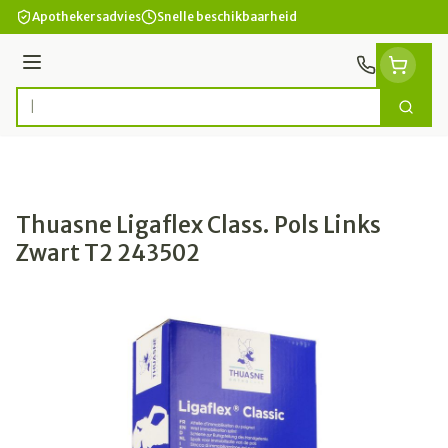
Ga naar de inhoud
Apothekersadvies
Snelle beschikbaarheid
Menu
Zoek
Product, merk, categorie...
Thuasne Ligaflex Class. Pols Links
Zwart T2 243502