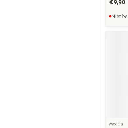
€ 9,90
Niet be
Medela