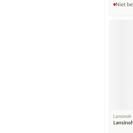
Niet be
Lansinoh
Lansino