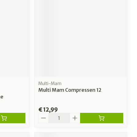
erende
Parfums en
geurproducten
Multi-Mam
Multi Mam Compressen 12
2e
CBD
€ 12,99
Aantal