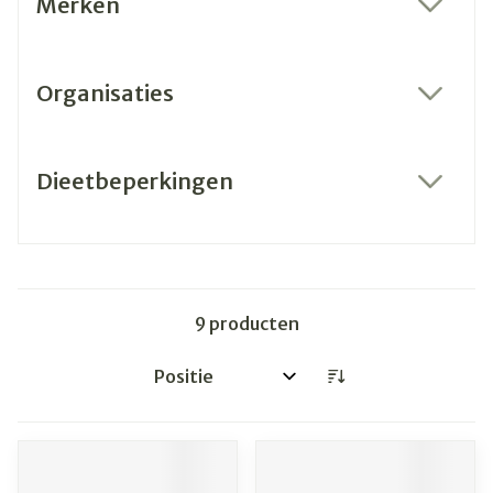
Merken
filter
Organisaties
filter
Dieetbeperkingen
filter
9
producten
Sorteer op: