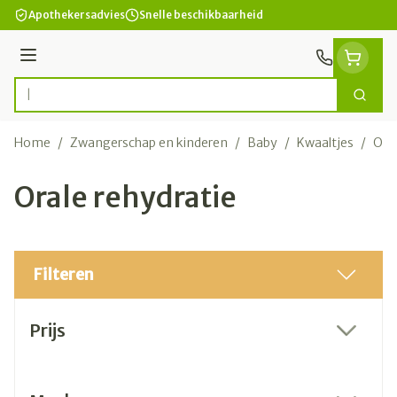
Ga naar de inhoud
Apothekersadvies
Snelle beschikbaarheid
Menu
Zoek
Product, merk, categorie...
Home
/
Zwangerschap en kinderen
/
Baby
/
Kwaaltjes
/
Oral
Orale rehydratie
Filteren
Doorgaan naar productlijst
Prijs
filter