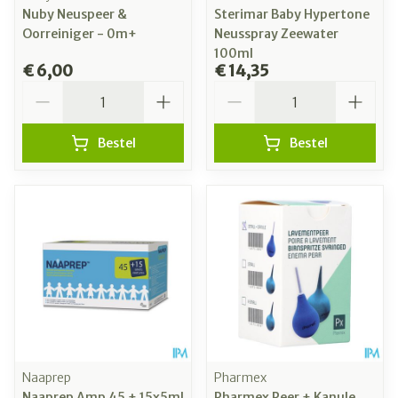
Nuby Neuspeer &
Sterimar Baby Hypertone
Oorreiniger - 0m+
Neusspray Zeewater
100ml
€ 6,00
€ 14,35
Aantal
Aantal
Bestel
Bestel
Naaprep
Pharmex
Naaprep Amp 45 + 15x5ml
Pharmex Peer + Kanule