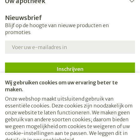
Uw apotheek
Nieuwsbrief
Blijf op de hoogte van nieuwe producten en
promoties
E-mail adres
Inschrijven
Wij gebruiken cookies om uw ervaring beter te
Door op inschrijven te klikken, schrijft u zich in voor onze
nieuwsbrief en gaat u akkoord met onze
privacy policy
.
maken.
Onze webshop maakt uitsluitend gebruik van
essentiële cookies. Deze cookies zijn noodzakelijk om
onze website te laten functioneren. We maken geen
gebruik van andere soorten cookies; daarom bieden
we geen mogelijkheid om cookies te weigeren of uw
cookie-instellingen aan te passen. We leggen dit in
Juridische links