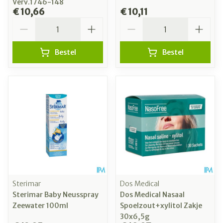
Verv.1746-148
€ 10,66
€ 10,11
Aantal
Aantal
Bestel
Bestel
Sterimar
Dos Medical
Sterimar Baby Neusspray
Dos Medical Nasaal
Zeewater 100ml
Spoelzout+xylitol Zakje
30x6,5g