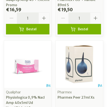
Promo
89ml S
€ 16,59
€ 19,50
Aantal
Aantal
Bestel
Bestel
Qualiphar
Pharmex
Physiologica 0,9% Nacl
Pharmex Peer 27ml Xs
Amp 40x5ml Ud