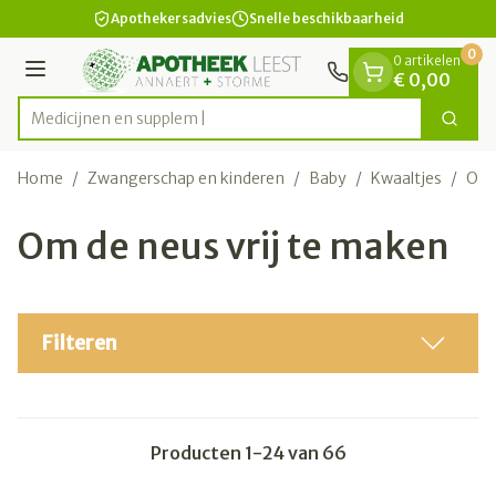
Dia 1 van 1
Ga naar de inhoud
Apothekersadvies
Snelle beschikbaarheid
0
0 artikelen
Menu
€ 0,00
M
Zoek
Product, merk, categorie...
Home
/
Zwangerschap en kinderen
/
Baby
/
Kwaaltjes
/
Om 
Om de neus vrij te maken
Filteren
Producten
1
-
24
van
66