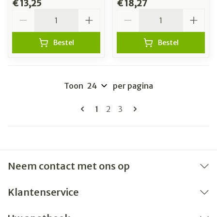
€ 13,25
€ 18,27
Aantal
Aantal
Bestel
Bestel
Toon
per pagina
Pagina's
U lees momenteel pagina
Pagina
Pagina
1
2
3
Neem contact met ons op
Klantenservice