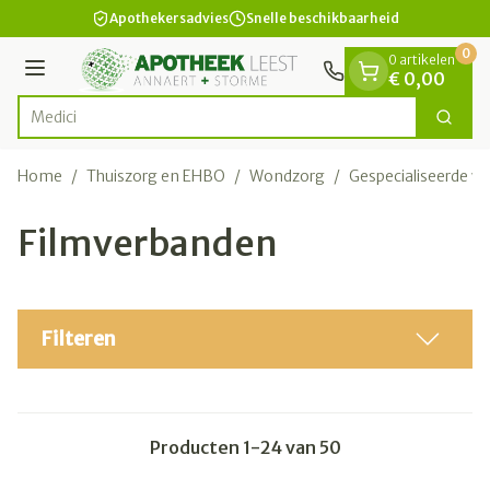
Dia 1 van 1
Ga naar de inhoud
Apothekersadvies
Snelle beschikbaarheid
0
0 artikelen
Menu
€ 0,00
Zoek
Product, merk, categorie...
Home
/
Thuiszorg en EHBO
/
Wondzorg
/
Gespecialiseerde w
Filmverbanden
Filteren
Producten
1
-
24
van
50