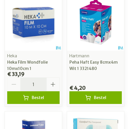
Heka
Hartmann
Heka Film Wondfolie
Peha Haft Easy 8cmx4m
10mx10cm 1
Wit 1 3321480
€ 33,19
Aantal
€ 4,20
Bestel
Bestel