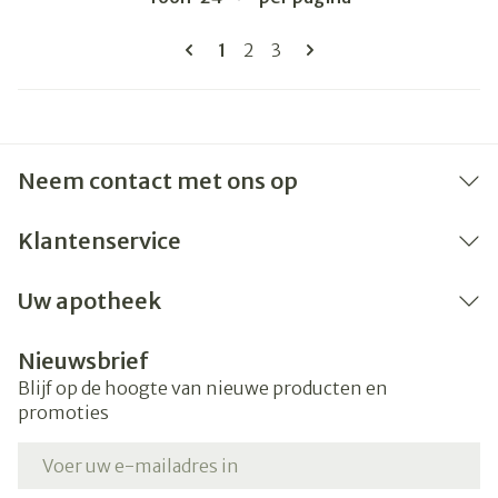
Pagina's
U lees momenteel pagina
Pagina
Pagina
1
2
3
Neem contact met ons op
Klantenservice
Uw apotheek
Nieuwsbrief
Blijf op de hoogte van nieuwe producten en
promoties
E-mail adres