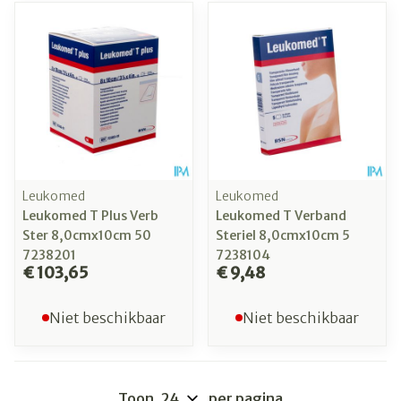
Leukomed
Leukomed
Leukomed T Plus Verb
Leukomed T Verband
Ster 8,0cmx10cm 50
Steriel 8,0cmx10cm 5
7238201
7238104
€ 103,65
€ 9,48
Niet beschikbaar
Niet beschikbaar
Toon
per pagina