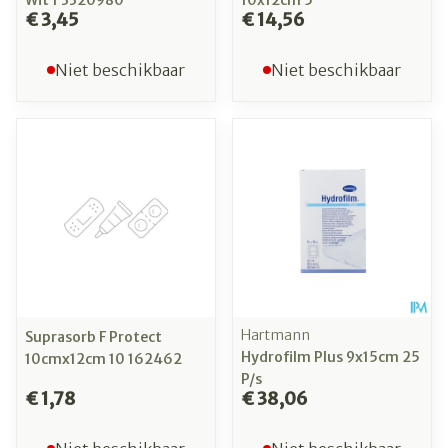
Wit 1 3320980
10x12cm 5
€ 3,45
€ 14,56
Niet beschikbaar
Niet beschikbaar
Hartmann
Suprasorb F Protect
Hydrofilm Plus 9x15cm 25
10cmx12cm 10 162462
P/s
€ 1,78
€ 38,06