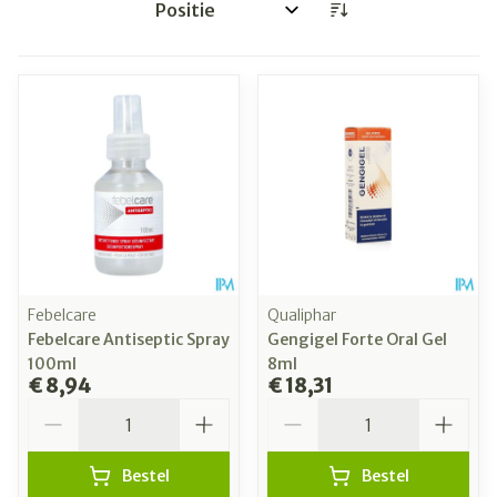
Sorteer op:
Febelcare
Qualiphar
Febelcare Antiseptic Spray
Gengigel Forte Oral Gel
100ml
8ml
€ 8,94
€ 18,31
Aantal
Aantal
Bestel
Bestel