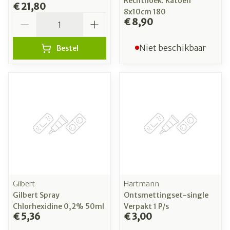
Rechthoek. Katoen
€ 21,80
8x10cm 180
Aantal
€ 8,90
Niet beschikbaar
Bestel
Gilbert
Hartmann
Gilbert Spray
Ontsmettingset-single
Chlorhexidine 0,2% 50ml
Verpakt 1 P/s
€ 5,36
€ 3,00