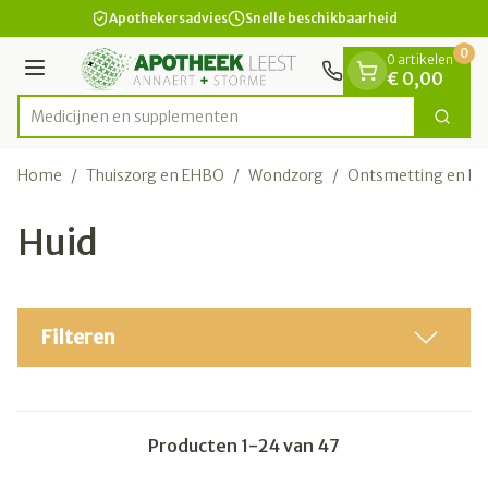
Dia 1 van 1
Ga naar de inhoud
Apothekersadvies
Snelle beschikbaarheid
0
0 artikelen
Menu
€ 0,00
Medicijne
Zoek
Product, merk, categorie...
Home
/
Thuiszorg en EHBO
/
Wondzorg
/
Ontsmetting en Re
Huid
Filteren
Producten
1
-
24
van
47