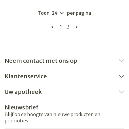
Toon
per pagina
Pagina's
U lees momenteel pagina
Pagina
1
2
Neem contact met ons op
Klantenservice
Uw apotheek
Nieuwsbrief
Blijf op de hoogte van nieuwe producten en
promoties