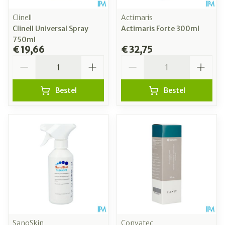
Clinell
Actimaris
Clinell Universal Spray
Actimaris Forte 300ml
750ml
€ 19,66
€ 32,75
Aantal
Aantal
Bestel
Bestel
SanoSkin
Convatec