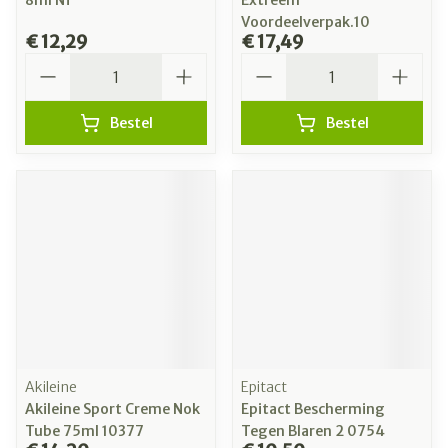
8ml Nf
Extreem
Voordeelverpak.10
€ 12,29
€ 17,49
Aantal
Aantal
Bestel
Bestel
Akileine
Epitact
Akileine Sport Creme Nok
Epitact Bescherming
Tube 75ml 10377
Tegen Blaren 2 0754