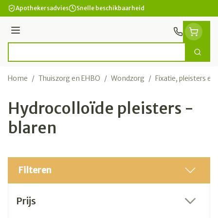
Ga naar de inhoud
Apothekersadvies
Snelle beschikbaarheid
Menu
Zoek
Product, merk, categorie...
Home
/
Thuiszorg en EHBO
/
Wondzorg
/
Fixatie, pleisters en
Hydrocolloïde pleisters -
blaren
Filteren
Doorgaan naar productlijst
Prijs
filter