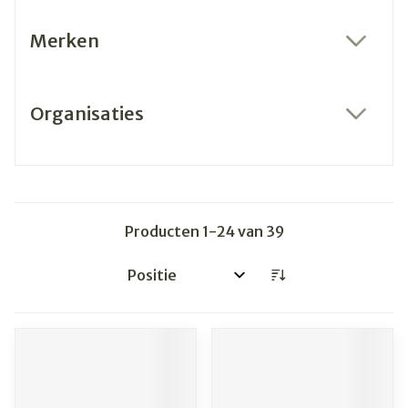
Merken
filter
Organisaties
filter
Producten
1
-
24
van
39
Sorteer op: