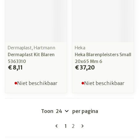
Dermaplast, Hartmann
Heka
Dermaplast Kit Blaren
Heka Blarenpleisters Small
5363310
20x65 Mm 6
€ 8,11
€ 37,20
Niet beschikbaar
Niet beschikbaar
Toon
per pagina
Pagina's
U lees momenteel pagina
Pagina
1
2