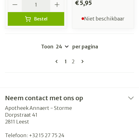
Aantal
€ 5,95
Niet beschikbaar
Bestel
Toon
per pagina
Pagina's
U lees momenteel pagina
Pagina
1
2
Neem contact met ons op
Apotheek Annaert - Storme
Dorpstraat 41
2811
Leest
Telefoon:
+32 15 27 75 24