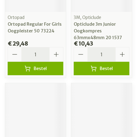
Ortopad
3M, Opticlude
Ortopad Regular For Girls
Opticlude 3m Junior
Oogpleister 50 73224
Oogkompres
63mmx48mm 20 1537
€ 29,48
€ 10,43
Aantal
Aantal
Bestel
Bestel