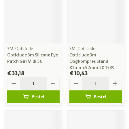
3M, Opticlude
3M, Opticlude
Opticlude 3m Silicone Eye
Opticlude 3m
Patch Girl Midi 50
Oogkompres Stand
82mmx57mm 20 1539
€ 33,18
€ 10,43
Aantal
Aantal
Bestel
Bestel