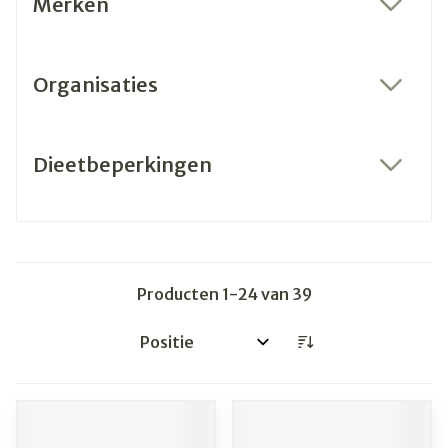
Merken
filter
Organisaties
filter
Dieetbeperkingen
filter
Producten
1
-
24
van
39
Sorteer op: