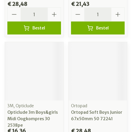
€ 28,48
€ 21,43
Aantal
Aantal
Bestel
Bestel
3M, Opticlude
Ortopad
Opticlude 3m Boys&girls
Ortopad Soft Boys Junior
Midi Oogkompres 30
67x50mm 50 72241
2538pe
€ 16,36
€ 28,48