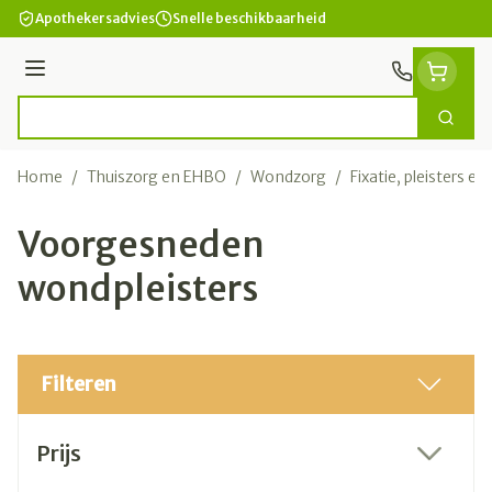
Ga naar de inhoud
Apothekersadvies
Snelle beschikbaarheid
Menu
Zoek
Product, merk, categorie...
Home
/
Thuiszorg en EHBO
/
Wondzorg
/
Fixatie, pleisters en
Voorgesneden
wondpleisters
Filteren
Doorgaan naar productlijst
Prijs
filter