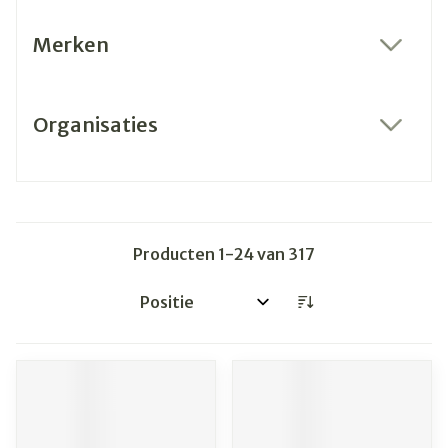
Merken
filter
Organisaties
filter
Producten
1
-
24
van
317
Sorteer op: