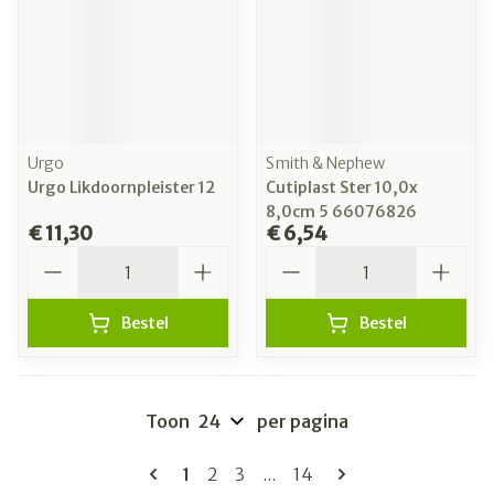
Urgo
Smith & Nephew
Urgo Likdoornpleister 12
Cutiplast Ster 10,0x
8,0cm 5 66076826
€ 11,30
€ 6,54
Aantal
Aantal
Bestel
Bestel
Toon
per pagina
Pagina's
U lees momenteel pagina
Pagina
Pagina
Pagina
1
2
3
...
14