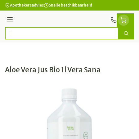
Ga naar de inhoud
Apothekersadvies
Snelle beschikbaarheid
Menu
Zoek
Product, merk, categorie...
Aloe Vera Jus Bio 1l Vera Sana