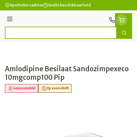
Ga naar de inhoud
Apothekersadvies
Snelle beschikbaarheid
Menu
Zoek
Product, merk, categorie...
Amlodipine Besilaat Sandozimpexeco
10mgcomp100 Pip
Geneesmiddel
Op voorschrift