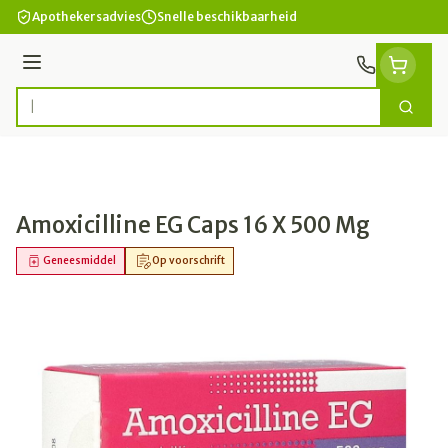
Ga naar de inhoud
Apothekersadvies
Snelle beschikbaarheid
Menu
Zoek
Product, merk, categorie...
Amoxicilline EG Caps 16 X 500 Mg
Geneesmiddel
Op voorschrift