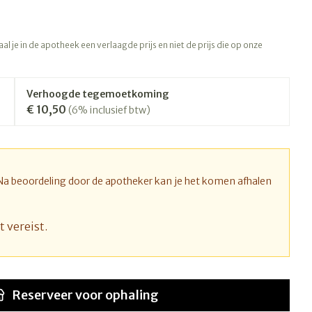
rapie
Toon meer
Diagnosetesten en
 stress
Vlooien en teken
l je in de apotheek een verlaagde prijs en niet de prijs die op onze
meetapparatuur
Oren
Mond en keel
Alcoholtest
ng
Oordopjes
Zuigtabletten
therapie -
Mond, muil of snavel
Verhoogde tegemoetkoming
Bloeddrukmeter
ls
d
 en -druppels
Oorreiniging
Spray - oplossing
€ 10,50
(6% inclusief btw)
Cholesteroltest
l
zen
Oordruppels
Hartslagmeter
n
hulpmiddelen
Toon meer
 Na beoordeling door de apotheker kan je het komen afhalen
t vereist.
Ergonomie
nning en -
Zonnebescherming
Aambeien
s
Ademhaling en zuurstof
che
Aftersun
je
Badkamer
Reserveer
voor ophaling
Lippen