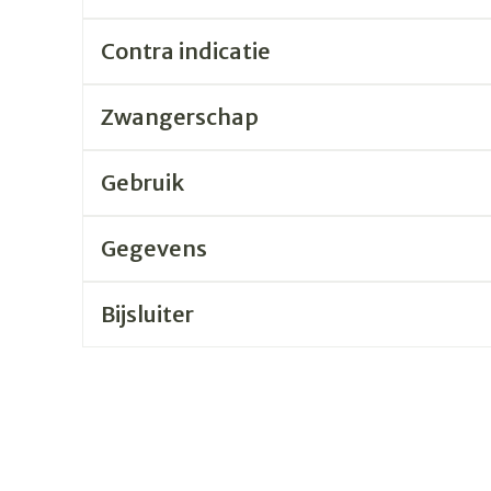
Contra indicatie
rging
Supplementen
Insectenw
n
Mondmaskers
middelen
nissen
Zwangerschap
 -
uid
Gebruik
id
Gegevens
Bijsluiter
Zelfbruiner
Scheren