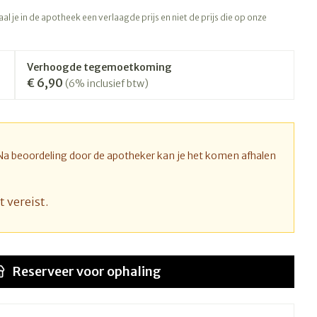
rapie
Toon meer
l je in de apotheek een verlaagde prijs en niet de prijs die op onze
Diagnosetesten en
 stress
Vlooien en teken
meetapparatuur
Oren
Mond en keel
Verhoogde tegemoetkoming
€ 6,90
Alcoholtest
(6% inclusief btw)
ng
Oordopjes
Zuigtabletten
therapie -
Mond, muil of snavel
Bloeddrukmeter
ls
d
 en -druppels
Oorreiniging
Spray - oplossing
Cholesteroltest
l
zen
Oordruppels
Hartslagmeter
 Na beoordeling door de apotheker kan je het komen afhalen
n
hulpmiddelen
Toon meer
t vereist.
Ergonomie
nning en -
Zonnebescherming
Aambeien
s
Reserveer
voor ophaling
Ademhaling en zuurstof
che
Aftersun
je
Badkamer
Lippen