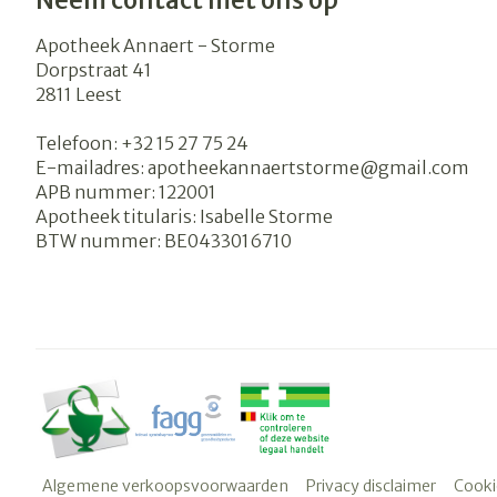
Neem contact met ons op
Apotheek Annaert - Storme
Dorpstraat 41
2811
Leest
Telefoon:
+32 15 27 75 24
E-mailadres:
apotheekannaertstorme@
gmail.com
APB nummer:
122001
Apotheek titularis:
Isabelle Storme
BTW nummer:
BE0433016710
Algemene verkoopsvoorwaarden
Privacy disclaimer
Cooki