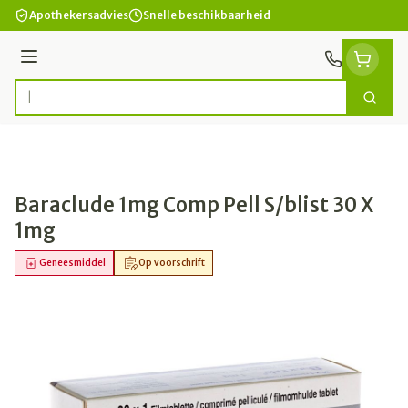
Ga naar de inhoud
Apothekersadvies
Snelle beschikbaarheid
Menu
Zoek
Product, merk, categorie...
Baraclude 1mg Comp Pell S/blist 30 X
1mg
Geneesmiddel
Op voorschrift