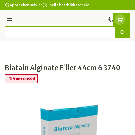
Ga naar de inhoud
Apothekersadvies
Snelle beschikbaarheid
Menu
Zoek
Product, merk, categorie...
Biatain Alginate Filler 44cm 6 3740
Geneesmiddel