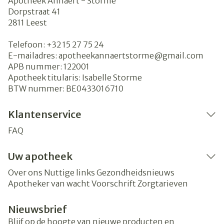
Apotheek Annaert - Storme
Dorpstraat 41
2811
Leest
Telefoon:
+32 15 27 75 24
E-mailadres:
apotheekannaertstorme@
gmail.com
APB nummer:
122001
Apotheek titularis:
Isabelle Storme
BTW nummer:
BE0433016710
Klantenservice
FAQ
Uw apotheek
Over ons
Nuttige links
Gezondheidsnieuws
Apotheker van wacht
Voorschrift
Zorgtarieven
Nieuwsbrief
Blijf op de hoogte van nieuwe producten en