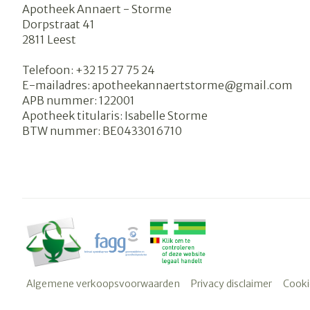
Apotheek Annaert - Storme
Dorpstraat 41
2811
Leest
Telefoon:
+32 15 27 75 24
E-mailadres:
apotheekannaertstorme@
gmail.com
APB nummer:
122001
Apotheek titularis:
Isabelle Storme
BTW nummer:
BE0433016710
Algemene verkoopsvoorwaarden
Privacy disclaimer
Cooki