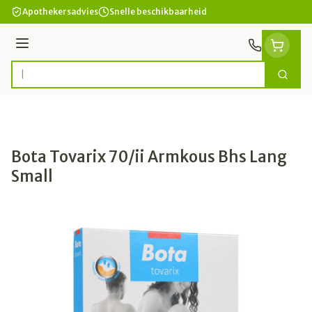
Ga naar de inhoud
Apothekersadvies
Snelle beschikbaarheid
Menu
Zoek
Product, merk, categorie...
Bota Tovarix 70/ii Armkous Bhs Lang
Small